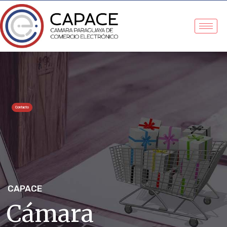
Contacto
CAPACE
C
á
m
a
r
a