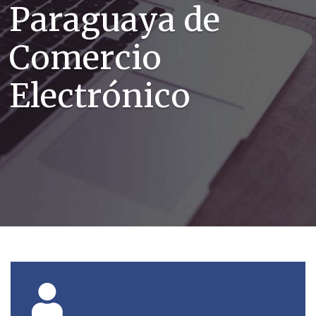
P
a
r
a
g
u
a
y
a
d
e
C
o
m
e
r
c
i
o
E
l
e
c
t
r
ó
n
i
c
o